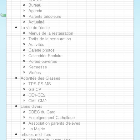
Bureau
Agenda
Parents bricoleurs
Actualité
La vie de l'école
Menus de la restauration
Tarifs de la restauration
Activités
Galerie photos
Calendrier Scolaire
Portes ouvertes
Kermesse
Vidéos
Activités des Classes
TPS-PS-MS
GS-CP
CE1-CE2
CM1-CM2
Liens divers
DDEC du Gard
Enseignement Catholique
Association parents d'élèves
La Mairie
articles midi libre
Midi libre du 2 juin 2016