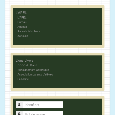
L'APEL
L'APEL
Bureau
Agenda
Parents bricoleurs
Actualité
Liens divers
DDEC du Gard
Enseignement Catholique
Association parents d'élèves
La Mairie
Identifiant
Mot de passe