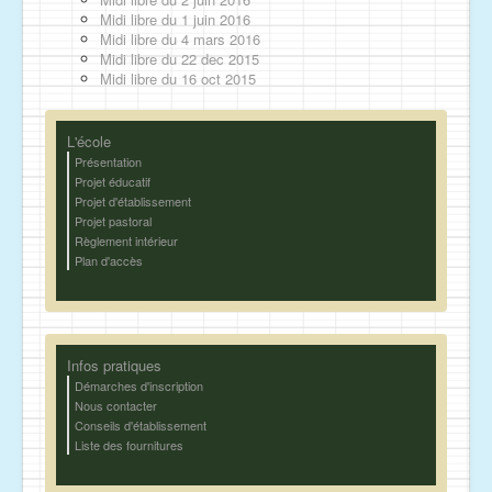
Midi libre du 1 juin 2016
Midi libre du 4 mars 2016
Midi libre du 22 dec 2015
Midi libre du 16 oct 2015
L'école
Présentation
Projet éducatif
Projet d'établissement
Projet pastoral
Règlement intérieur
Plan d'accès
Infos pratiques
Démarches d'inscription
Nous contacter
Conseils d'établissement
Liste des fournitures