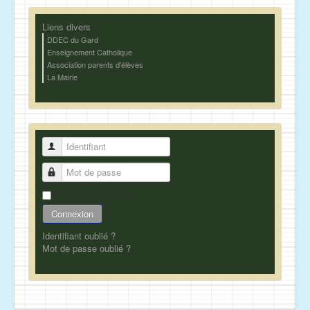
Liens divers
DDEC du Gard
Enseignement Catholique
Association parents d'élèves
La Mairie
Identifiant
Mot de passe
Se souvenir de moi
Connexion
Identifiant oublié ?
Mot de passe oublié ?