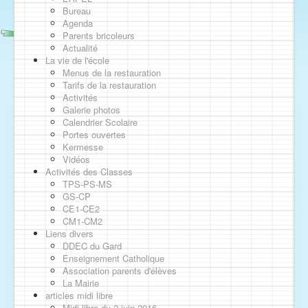
Bureau
Agenda
Parents bricoleurs
Actualité
La vie de l'école
Menus de la restauration
Tarifs de la restauration
Activités
Galerie photos
Calendrier Scolaire
Portes ouvertes
Kermesse
Vidéos
Activités des Classes
TPS-PS-MS
GS-CP
CE1-CE2
CM1-CM2
Liens divers
DDEC du Gard
Enseignement Catholique
Association parents d'élèves
La Mairie
articles midi libre
Midi libre du 2 juin 2016