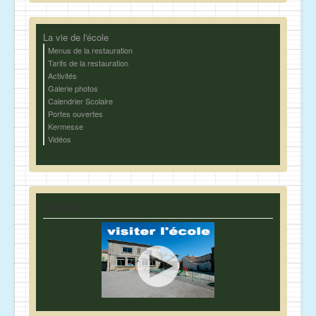
La vie de l'école
Menus de la restauration
Tarifs de la restauration
Activités
Galerie photos
Calendrier Scolaire
Portes ouvertes
Kermesse
Vidéos
vidéos