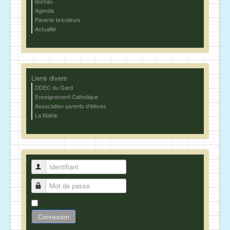
Bureau
Agenda
Parents bricoleurs
Actualité
Liens divers
DDEC du Gard
Enseignement Catholique
Association parents d'élèves
La Mairie
Identifiant
Mot de passe
Se souvenir de moi
Connexion