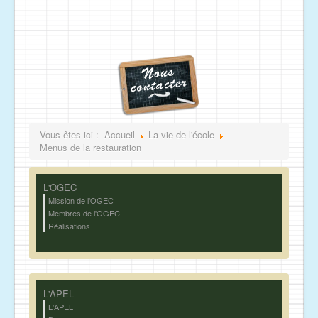
Vous êtes ici :
Accueil
La vie de l'école
Menus de la restauration
L'OGEC
Mission de l'OGEC
Membres de l'OGEC
Réalisations
L'APEL
L'APEL