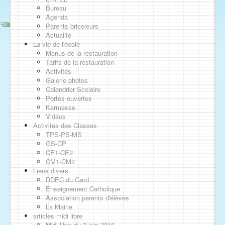
Bureau
Agenda
Parents bricoleurs
Actualité
La vie de l'école
Menus de la restauration
Tarifs de la restauration
Activités
Galerie photos
Calendrier Scolaire
Portes ouvertes
Kermesse
Vidéos
Activités des Classes
TPS-PS-MS
GS-CP
CE1-CE2
CM1-CM2
Liens divers
DDEC du Gard
Enseignement Catholique
Association parents d'élèves
La Mairie
articles midi libre
Midi libre du 2 juin 2016