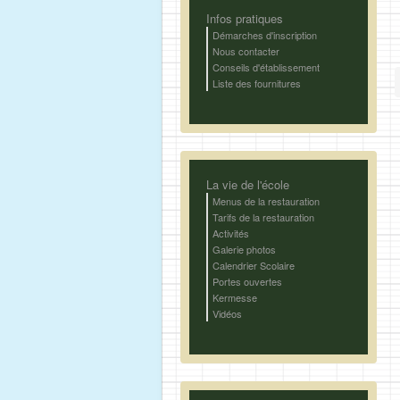
Infos pratiques
Démarches d'inscription
Nous contacter
Conseils d'établissement
Liste des fournitures
La vie de l'école
Menus de la restauration
Tarifs de la restauration
Activités
Galerie photos
Calendrier Scolaire
Portes ouvertes
Kermesse
Vidéos