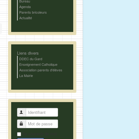
Bureau
Agenda
Parents bricoleurs
Actualité
Liens divers
DDEC du Gard
Enseignement Catholique
Association parents d'élèves
La Mairie
Identifiant
Mot de passe
Se souvenir de moi