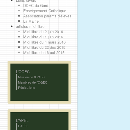
Liens divers
DDEC du Gard
Enseignement Catholique
Association parents d'élèves
La Mairie
articles midi libre
Midi libre du 2 juin 2016
Midi libre du 1 juin 2016
Midi libre du 4 mars 2016
Midi libre du 22 dec 2015
Midi libre du 16 oct 2015
L'OGEC
Mission de l'OGEC
Membres de l'OGEC
Réalisations
L'APEL
L'APEL